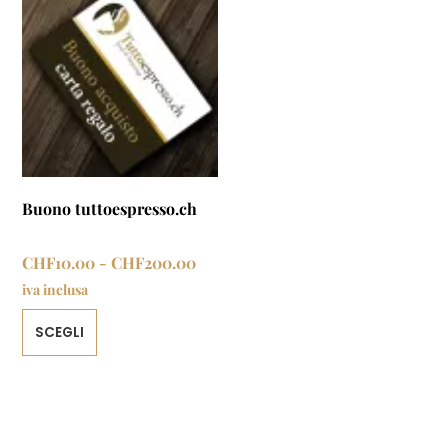
Buono tuttoespresso.ch
Fascia
CHF
10.00
-
CHF
200.00
di
iva inclusa
prezzo:
Questo
SCEGLI
da
prodotto
CHF10.00
ha
a
più
CHF200.00
varianti.