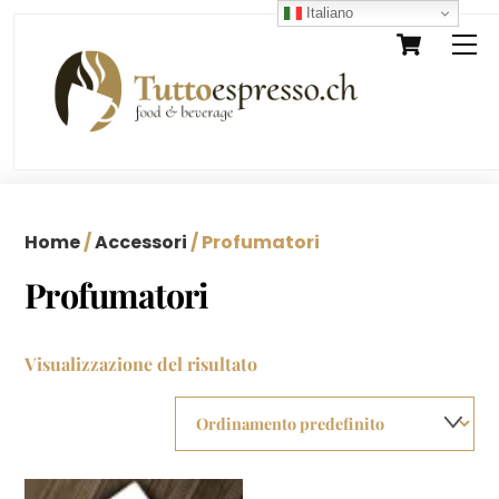
Skip
Italiano
Cart
M
to
content
Home
/
Accessori
/ Profumatori
Profumatori
Visualizzazione del risultato