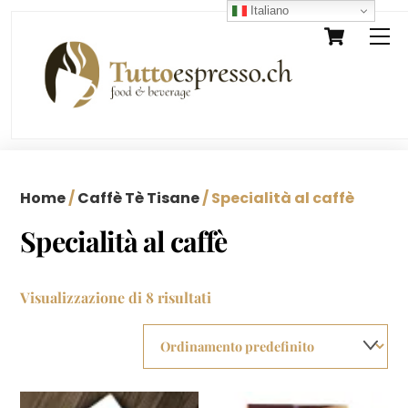
Skip
Italiano
Cart
M
to
content
Home
/
Caffè Tè Tisane
/ Specialità al caffè
Specialità al caffè
Visualizzazione di 8 risultati