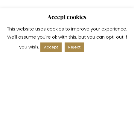
Accept cookies
This website uses cookies to improve your experience.
We'll assume you're ok with this, but you can opt-out if
you wish.
Read More
Accept
Reject
ACCOUNT
Il mio account
Carrello
SU DI NOI