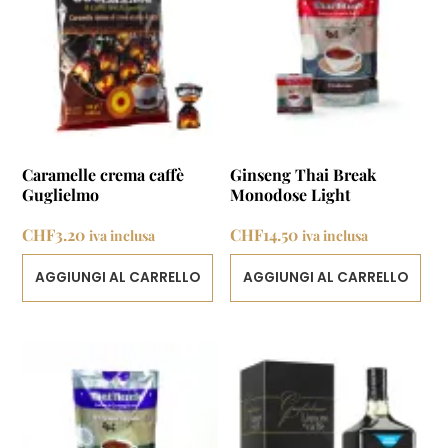
Le
opzioni
possono
essere
scelte
nella
pagina
Caramelle crema caffè
Ginseng Thai Break
del
Guglielmo
Monodose Light
prodotto
CHF
3.20
CHF
14.50
iva inclusa
iva inclusa
AGGIUNGI AL CARRELLO
AGGIUNGI AL CARRELLO