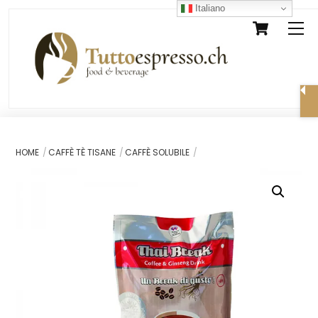
Skip
Italiano
Cart
M
to
content
HOME
CAFFÈ TÈ TISANE
CAFFÈ SOLUBILE