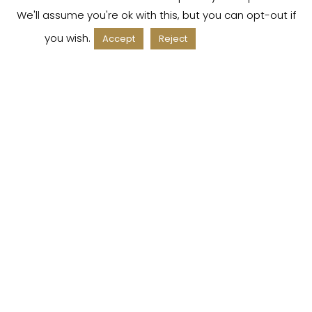
We'll assume you're ok with this, but you can opt-out if
you wish.
Read More
Accept
Reject
ACCOUNT
Il mio account
Carrello
SU DI NOI
La nostra storia
Lavora con noi
FAQ