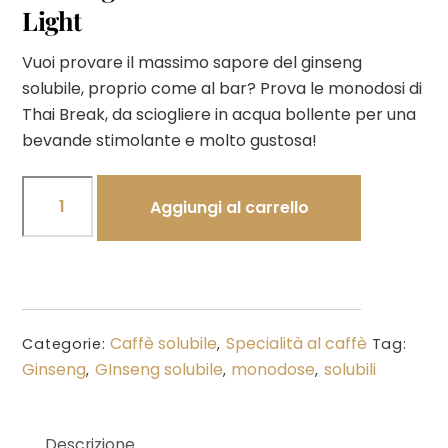
Light
Vuoi provare il massimo sapore del ginseng
solubile, proprio come al bar? Prova le monodosi di
Thai Break, da sciogliere in acqua bollente per una
bevande stimolante e molto gustosa!
Ginseng
Aggiungi al carrello
Thai
Break
Monodose
Light
quantità
Caffè solubile
Specialità al caffè
Categorie:
,
Tag:
Ginseng
GInseng solubile
monodose
solubili
,
,
,
Descrizione