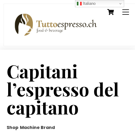
Skip
Italiano
Cart
M
to
content
Capitani
l’espresso del
capitano
Shop
Machine Brand