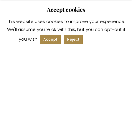
Accept cookies
This website uses cookies to improve your experience.
We'll assume you're ok with this, but you can opt-out if
you wish.
Read More
Accept
Reject
ACCOUNT
Il mio account
Carrello
SU DI NOI
La nostra storia