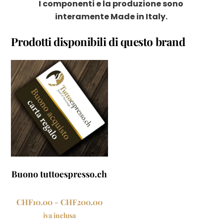
I componenti e la produzione sono
interamente Made in Italy.
Prodotti disponibili di questo brand
Buono tuttoespresso.ch
Fascia
CHF
10.00
-
CHF
200.00
di
iva inclusa