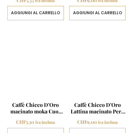
CHF
5.35
CHF
9.00
iva inclusa
iva inclusa
AGGIUNGI AL CARRELLO
AGGIUNGI AL CARRELLO
Caffè Chicco D’Oro
Caffè Chicco D’Oro
macinato moka Cuor
Lattina macinato Perù
d’oro 250g
da 250g
CHF
5.30
CHF
9.00
iva inclusa
iva inclusa