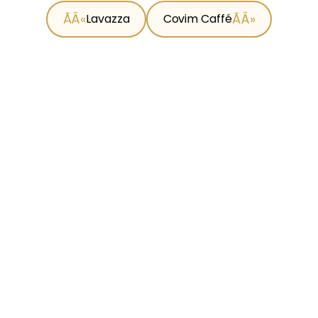
Lavazza
Covim Caffé