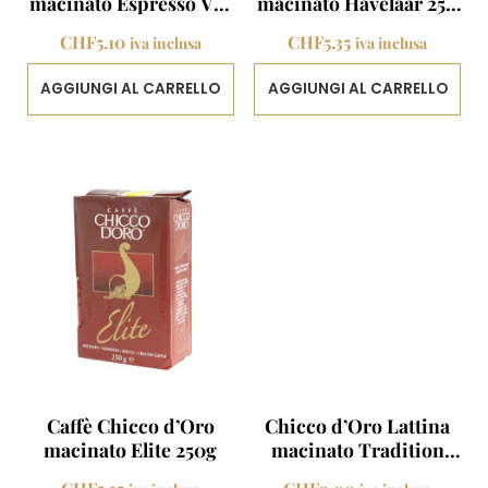
macinato Espresso Vac
macinato Havelaar 250
250 g
g
CHF
5.10
CHF
5.35
iva inclusa
iva inclusa
AGGIUNGI AL CARRELLO
AGGIUNGI AL CARRELLO
Caffè Chicco d’Oro
Chicco d’Oro Lattina
macinato Elite 250g
macinato Tradition
250g