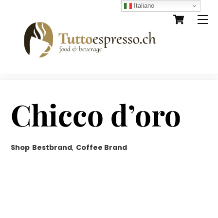
Skip
Italiano
Cart
M
to
content
Chicco d’oro
Shop
Bestbrand
,
Coffee Brand