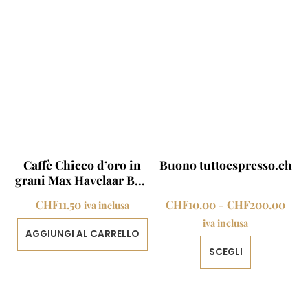
Caffè Chicco d’oro in
Buono tuttoespresso.ch
grani Max Havelaar BIO
500 g
Fasc
CHF
11.50
CHF
10.00
-
CHF
200.00
iva inclusa
di
iva inclusa
AGGIUNGI AL CARRELLO
prez
Questo
SCEGLI
da
prodotto
CHF
ha
a
più