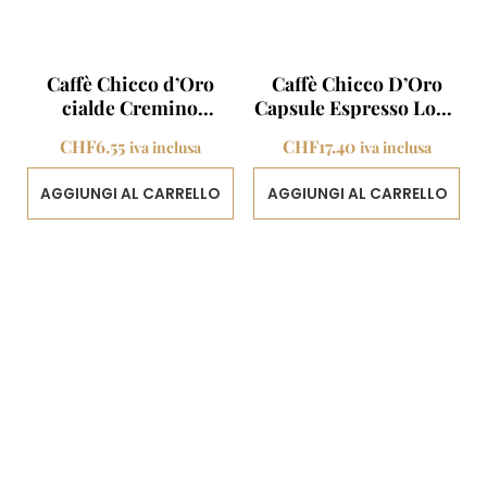
Caffè Chicco d’Oro
Caffè Chicco D’Oro
cialde Cremino
Capsule Espresso Long
espresso 24 porzioni
40 capsule
CHF
6.55
CHF
17.40
iva inclusa
iva inclusa
AGGIUNGI AL CARRELLO
AGGIUNGI AL CARRELLO