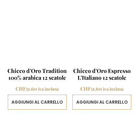
CHF
varianti.
Le
opzioni
possono
essere
scelte
nella
pagina
del
Chicco d’Oro Tradition
Chicco d’Oro Espresso
prodotto
100% arabica 12 scatole
L’Italiano 12 scatole
CHF
51.60
CHF
51.60
iva inclusa
iva inclusa
AGGIUNGI AL CARRELLO
AGGIUNGI AL CARRELLO