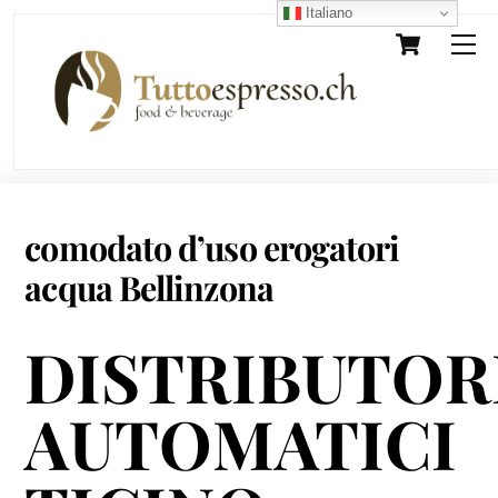
Skip
Italiano
Cart
M
to
content
comodato d’uso erogatori
acqua Bellinzona
DISTRIBUTOR
AUTOMATICI