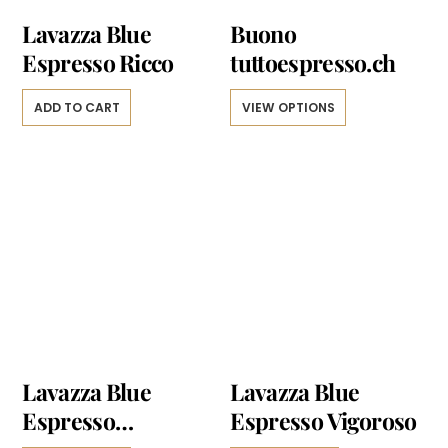
Lavazza Blue
Buono
Espresso Ricco
tuttoespresso.ch
Questo
ADD TO CART
VIEW OPTIONS
prodotto
ha
più
varianti.
Le
opzioni
possono
essere
scelte
nella
pagina
del
prodotto
Lavazza Blue
Lavazza Blue
Espresso
Espresso Vigoroso