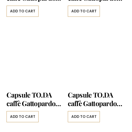
BUON DEK
SPECIAL CLUB
ADD TO CART
ADD TO CART
compatibili Dolce
compatibili Dolce
Gusto
Gusto
Capsule TO.DA
Capsule TO.DA
caffè Gattopardo
caffè Gattopardo
DAKAR compatibili
INSONNIA
ADD TO CART
ADD TO CART
Dolce Gusto
compatibili Dolce
Gusto