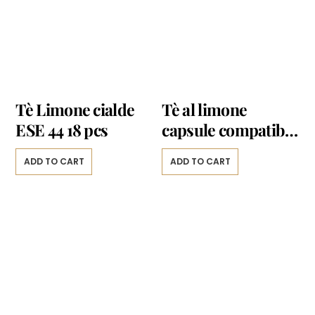
Tè Limone cialde
Tè al limone
ESE 44 18 pcs
capsule compatibili
Nespresso * 10
ADD TO CART
ADD TO CART
capsule