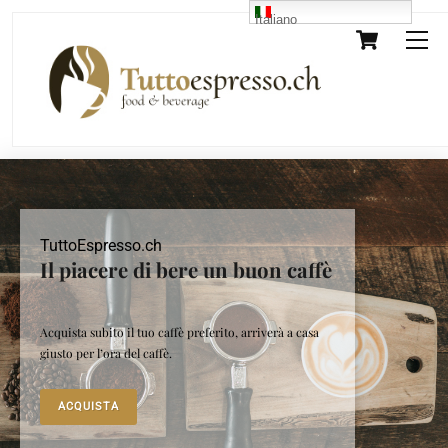
Skip
Italiano
Cart
M
to
content
TuttoEspresso.ch
Il piacere di bere un buon caffè
Acquista subito il tuo caffè preferito, arriverà a casa
giusto per l’ora del caffè.
ACQUISTA