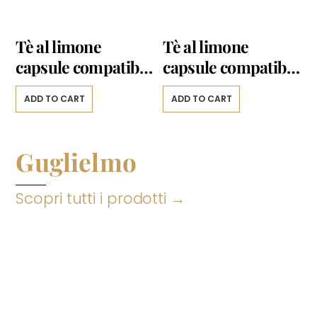
Tè al limone
Tè al limone
capsule compatibili
capsule compatibili
Espresso Point 25
Nescafè Dolce
ADD TO CART
ADD TO CART
capsule
Gusto 16 capsule
Guglielmo
Scopri tutti i prodotti →